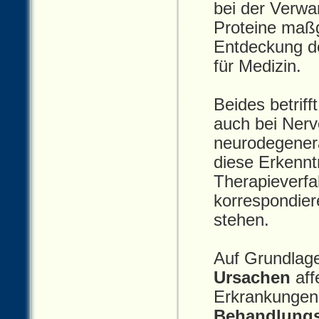
bei der Verwa
Proteine maßg
Entdeckung 
für Medizin.
Beides betrif
auch bei Nerv
neurodegenera
diese Erkennt
Therapieverf
korrespondie
stehen.
Auf Grundlage
Ursachen
aff
Erkrankungen 
Behandlungs