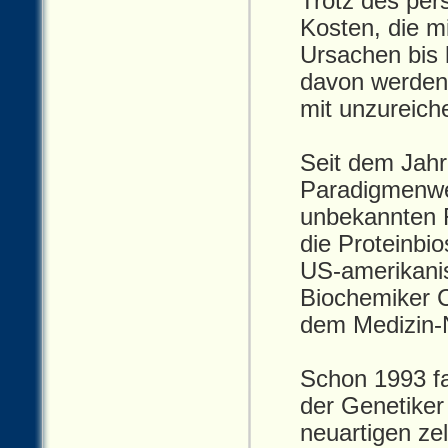
Trotz des per
Kosten, die m
Ursachen bis 
davon werden
mit unzureich
Seit dem Jahr 
Paradigmenwec
unbekannten 
die Proteinbi
US‑amerikanis
Biochemiker C
dem Medizin‑N
Schon 1993 fa
der Genetiker
neuartigen ze