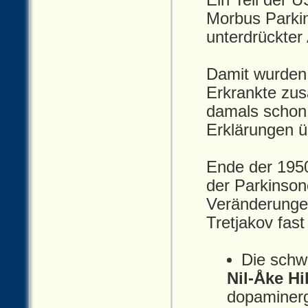
Ein Teil der U
Morbus Parki
unterdrückter 
Damit wurden 
Erkrankte zusä
damals schon 
Erklärungen 
Ende der 1950
der Parkinson
Veränderungen
Tretjakov fast
Die schw
Nil‑Åke Hi
dopaminerg