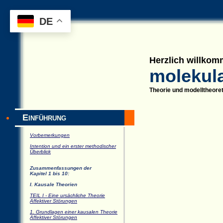
DE
Herzlich willkom
molekula
Theorie und modelltheore
Einführung
Vorbemerkungen
Intention und ein erster methodischer
Überblick
Zusammenfassungen der
Kapitel 1 bis 10:
I. Kausale Theorien
TEIL I - Eine ursächliche Theorie
Affektiver Störungen
1. Grundlagen einer kausalen Theorie
Affektiver Störungen