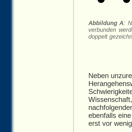
Abbildung A
: N
verbunden werde
doppelt gezeich
Neben unzurei
Herangehensw
Schwierigkeit
Wissenschaft,
nachfolgenden
ebenfalls ein
erst vor weni