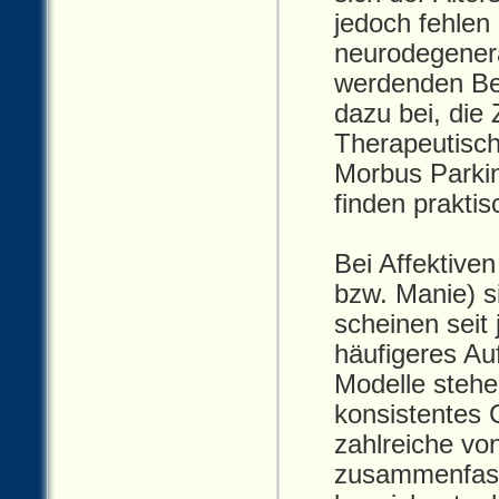
jedoch fehlen
neurodegenera
werdenden Bev
dazu bei, die 
Therapeutisch
Morbus Parkin
finden praktisc
Bei Affektive
bzw. Manie) s
scheinen seit 
häufigeres Au
Modelle steh
konsistentes 
zahlreiche v
zusammenfasse