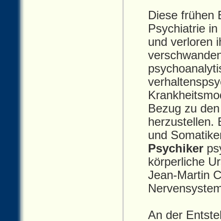
Diese frühen 
Psychiatrie i
und verloren 
verschwanden.
psychoanalyti
verhaltenspsy
Krankheitsmod
Bezug zu den
herzustellen.
und Somatiker
Psychiker
psy
körperliche U
Jean‑Martin 
Nervensystem
An der Entste