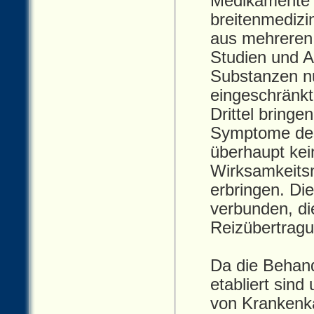
Medikamente s
breitenmedizi
aus mehreren 
Studien und 
Substanzen nu
eingeschränkt
Drittel bringen
Symptome des 
überhaupt kei
Wirksamkeitsn
erbringen. Di
verbunden, di
Reizübertragu
Da die Behand
etabliert sin
von Krankenk