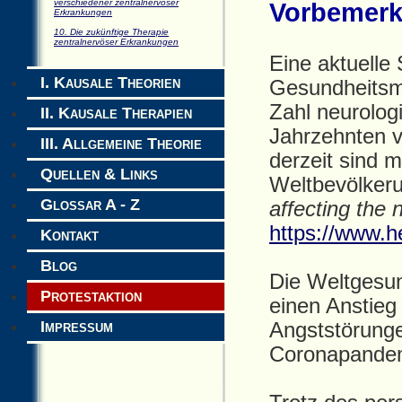
verschiedener zentralnervöser
Vorbemer
Erkrankungen
10. Die zukünftige Therapie
zentralnervöser Erkrankungen
Eine aktuelle 
I. Kausale Theorien
Gesundheitsm
Zahl neurolog
II. Kausale Therapien
Jahrzehnten v
III. Allgemeine Theorie
derzeit sind 
Quellen & Links
Weltbevölkeru
Glossar A - Z
affecting the
https://www.he
Kontakt
Blog
Die Weltgesun
Protestaktion
einen Anstie
Impressum
Angststörung
Coronapandemie