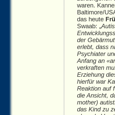
waren. Kanner
Baltimore/USA
das heute
Fr
Swaab: „
Autis
Entwicklungss
der Gebärmutt
erlebt, dass 
Psychiater un
Anfang an «an
verkraften mu
Erziehung die
hierfür war Ka
Reaktion auf f
die Ansicht, d
mother) autis
das Kind zu z