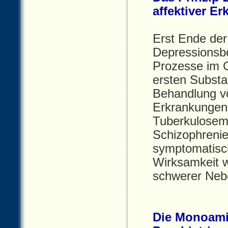
affektiver E
Erst Ende de
Depressionsbe
Prozesse im G
ersten Substa
Behandlung vö
Erkrankungen 
Tuberkulosem
Schizophrenie
symptomatisch
Wirksamkeit w
schwerer Neb
Die Monoami