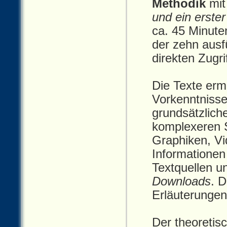
Methodik
mit
und ein erste
ca. 45 Minute
der zehn ausf
direkten Zugri
Die Texte erm
Vorkenntnisse 
grundsätzliche
komplexeren S
Graphiken, Vi
Informationen
Textquellen u
Downloads
. 
Erläuterungen
Der theoretisc