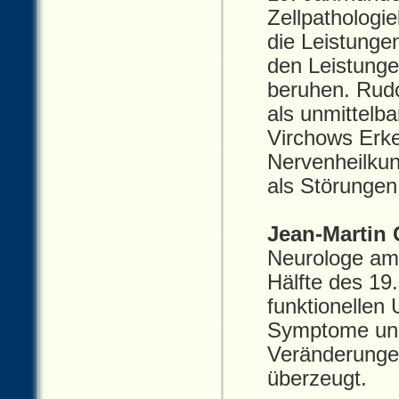
Zellpathologi
die Leistunge
den Leistung
beruhen. Rudo
als unmittelb
Virchows Erke
Nervenheilkun
als Störungen
Jean‑Martin 
Neurologe am
Hälfte des 19
funktionellen
Symptome und 
Veränderunge
überzeugt.