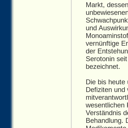
Markt, dessen
unbewiesene
Schwachpunkt 
und Auswirkun
Monoaminstoff
vernünftige E
der Entstehun
Serotonin sei
bezeichnet.
Die bis heut
Defiziten und
mitverantwort
wesentlichen 
Verständnis d
Behandlung. D