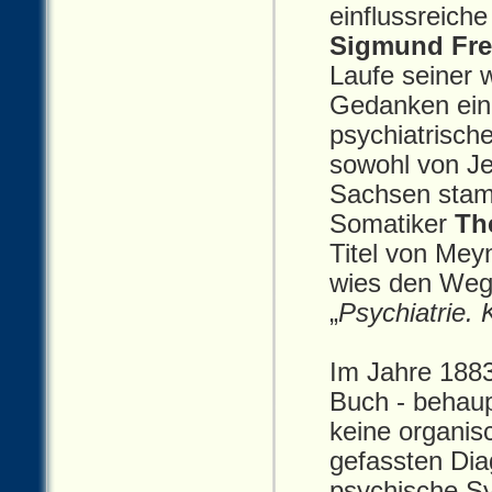
einflussreiche
Sigmund Fr
Laufe seiner 
Gedanken eine
psychiatrisch
sowohl von Je
Sachsen stam
Somatiker
Th
Titel von Me
wies den Weg i
„
Psychiatrie. 
Im Jahre 1883
Buch ‑ behau
keine organis
gefassten Dia
psychische S