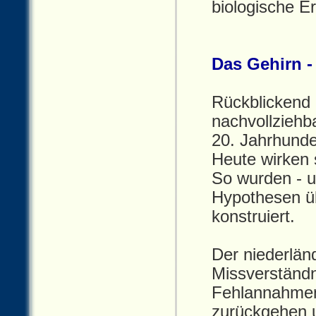
biologische E
Das Gehirn -
Rückblickend 
nachvollziehba
20. Jahrhunde
Heute wirken 
So wurden ‑ u
Hypothesen üb
konstruiert.
Der niederlän
Missverständn
Fehlannahm
zurückgehen u