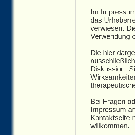
Im Impressum 
das Urheberre
verwiesen. Di
Verwendung de
Die hier darg
ausschließlic
Diskussion. S
Wirksamkeiten
therapeutisc
Bei Fragen ode
Impressum an
Kontaktseite n
willkommen.