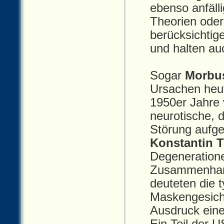
ebenso anfäll
Theorien oder
berücksichtig
und halten au
Sogar
Morbu
Ursachen heut
1950er Jahre 
neurotische, d
Störung aufge
Konstantin T
Degeneratione
Zusammenhang
deuteten die
Maskengesicht
Ausdruck eine