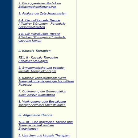
2. Ein aggregiertes Modell zur
Zellschwachstellenanalyse
3. Analyse der Zellschwachstellen
4 A. Die multikausale Theorie
Affektiver Störungen - Potentielle
Zellschwachstellen
4 B. Die multikausale Theorie
Affektiver Störungen - Potentielle
exogene Noxen
II. Kausale Therapien
TEIL II - Kausale Therapien
Affektiver Störungen
5. Symptomatische und pseudo-
kausale Therapiekonzepte
6. Kausale versorgungsorientierte
Therapiekonzepte geringer bis mittlerer
Relevanz
7. Optimierung der Genregulation
durch ncRNA-Substitution
8. Verringerung oder Beseitigung
sonstiger externer Stressfaktoren
III. Allgemeine Theorie
TEIL III - Eine allgemeine Theorie und
Therapie zentralnervöser
Erkrankungen
9. Ursachen und kausale Therapien