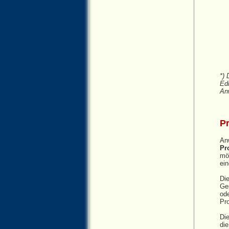
*) 
Ed
An
Pr
Anw
Pr
mög
ei
Di
Ges
ode
Pro
Die
die