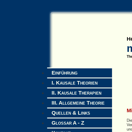
H
Th
Einführung
I. Kausale Theorien
II. Kausale Therapien
III. Allgemeine Theorie
M
Quellen & Links
Di
Glossar A - Z
Ver
un