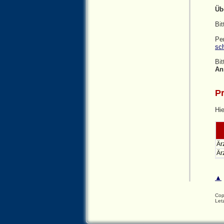
Üb
Bit
Per
sc
Bit
An
Pr
Hie
Är
Är
▲
Cop
Let