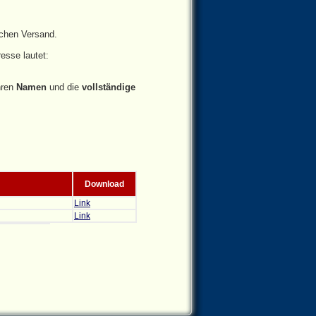
chen Versand.
esse lautet:
hren
Namen
und die
vollständige
Download
Link
Link