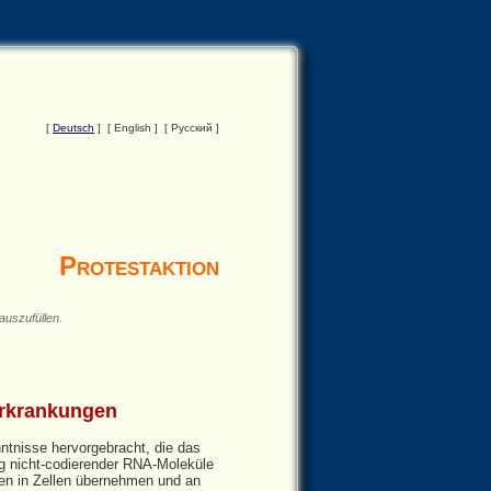
[
Deutsch
] [ English ] [ Русский ]
Protestaktion
uszufüllen.
Erkrankungen
tnisse hervorgebracht, die das
ng nicht‑codierender RNA‑Moleküle
en in Zellen übernehmen und an