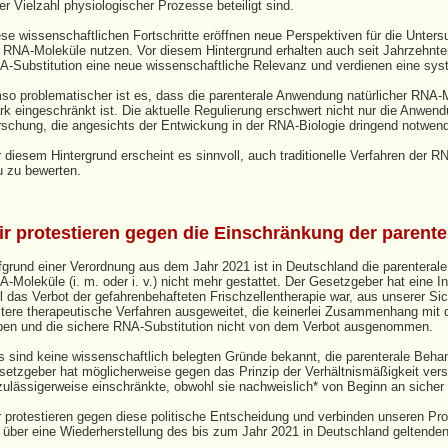
er Vielzahl physiologischer Prozesse beteiligt sind.
se wissenschaftlichen Fortschritte eröffnen neue Perspektiven für die Unter
e RNA‑Moleküle nutzen. Vor diesem Hintergrund erhalten auch seit Jahrzehnt
A‑Substitution eine neue wissenschaftliche Relevanz und verdienen eine sys
so problematischer ist es, dass die parenterale Anwendung natürlicher RNA‑M
rk eingeschränkt ist. Die aktuelle Regulierung erschwert nicht nur die Anwen
rschung, die angesichts der Entwickung in der RNA‑Biologie dringend notwend
 diesem Hintergrund erscheint es sinnvoll, auch traditionelle Verfahren der R
u zu bewerten.
r protestieren gegen die Einschränkung der parente
grund einer Verordnung aus dem Jahr 2021 ist in Deutschland die parenterale
‑Moleküle (i. m. oder i. v.) nicht mehr gestattet. Der Gesetzgeber hat eine In
l das Verbot der gefahrenbehafteten Frischzellentherapie war, aus unserer Si
tere therapeutische Verfahren ausgeweitet, die keinerlei Zusammenhang mit 
ben und die sichere
RNA‑Substitution nicht von dem Verbot ausgenommen.
s sind keine wissenschaftlich belegten Gründe bekannt, die parenterale Beha
setzgeber hat möglicherweise gegen das Prinzip der Verhältnismäßigkeit vers
zulässigerweise einschränkte, obwohl sie nachweislich* von Beginn an sicher
 protestieren gegen diese politische Entscheidung und verbinden unseren Prot
e über eine Wiederherstellung des bis zum Jahr 2021 in Deutschland geltende