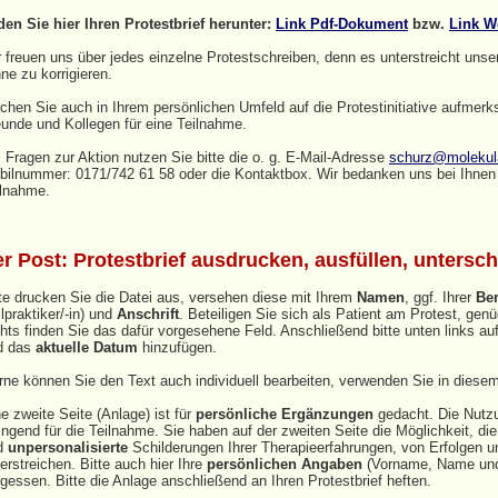
den Sie hier Ihren Protestbrief herunter:
Link Pdf-Dokument
bzw.
Link W
 freuen uns über jedes einzelne Protestschreiben, denn es unterstreicht unse
ne zu korrigieren.
chen Sie auch in Ihrem persönlichen Umfeld auf die Protestinitiative aufmer
unde und Kollegen für eine Teilnahme.
 Fragen zur Aktion nutzen Sie bitte die o. g. E‑Mail‑Adresse
schurz@molekula
ilnummer: 0171/742 61 58 oder die Kontaktbox. Wir bedanken uns bei Ihnen f
ilnahme.
r Post: Protestbrief ausdrucken, ausfüllen, unters
te drucken Sie die Datei aus, versehen diese mit Ihrem
Namen
, ggf. Ihrer
Be
lpraktiker/-in) und
Anschrift
. Beteiligen Sie sich als Patient am Protest, ge
hts finden Sie das dafür vorgesehene Feld. Anschließend bitte unten links au
d das
aktuelle Datum
hinzufügen.
ne können Sie den Text auch individuell bearbeiten, verwenden Sie in diesem
e zweite Seite (Anlage) ist für
persönliche Ergänzungen
gedacht. Die Nutzu
ngend für die Teilnahme. Sie haben auf der zweiten Seite die Möglichkeit, die
d
unpersonalisierte
Schilderungen Ihrer Therapieerfahrungen, von Erfolgen u
erstreichen. Bitte auch hier Ihre
persönlichen Angaben
(Vorname, Name und
gessen. Bitte die Anlage anschließend an Ihren Protestbrief heften.