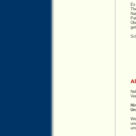
Es 
The
Nam
Pa
Übe
get
Sch
Al
Ne
Ver
Hi
Un
Wen
un
um