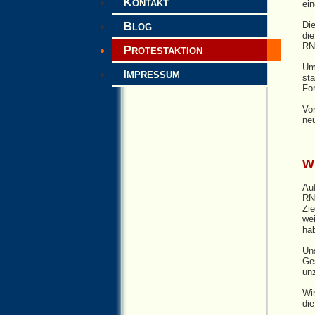
Kontakt
ein
Blog
Die
di
RN
Protestaktion
Um
Impressum
sta
Fo
Vor
ne
Wi
Auf
RNA
Zie
wei
ha
Un
Ge
un
Wir
di