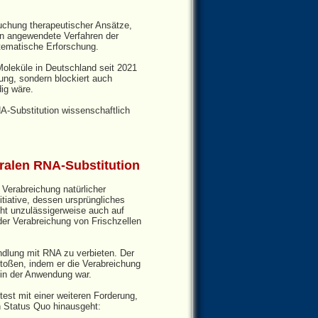
suchung therapeutischer Ansätze,
en angewendete Verfahren der
tematische Erforschung.
oleküle in Deutschland seit 2021
dung, sondern blockiert auch
ig wäre.
NA‑Substitution wissenschaftlich
ralen RNA-Substitution
 Verabreichung natürlicher
itiative, dessen ursprüngliches
cht unzulässigerweise auch auf
der Verabreichung von Frischzellen
ndlung mit RNA zu verbieten. Der
toßen, indem er die Verabreichung
 in der Anwendung war.
est mit einer weiteren Forderung,
n Status Quo hinausgeht: