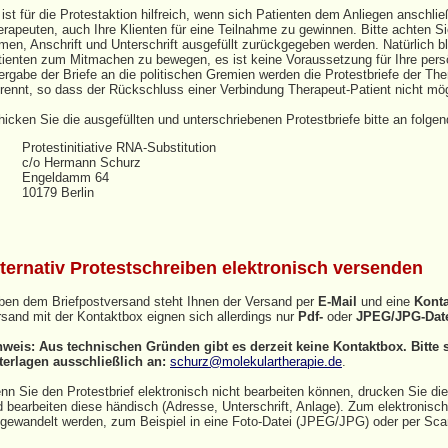
ist für die Protestaktion hilfreich, wenn sich Patienten dem Anliegen anschlie
rapeuten, auch Ihre Klienten für eine Teilnahme zu gewinnen. Bitte achten Si
en, Anschrift und Unterschrift ausgefüllt zurückgegeben werden. Natürlich bl
tienten zum Mitmachen zu bewegen, es ist keine Voraussetzung für Ihre persö
rgabe der Briefe an die politischen Gremien werden die Protestbriefe der Th
rennt, so dass der Rückschluss einer Verbindung Therapeut-Patient nicht mögl
icken Sie die ausgefüllten und unterschriebenen Protestbriefe bitte an folge
Protestinitiativ
e
RNA-Substitution
c/o Hermann Schurz
Engeldamm 64
10179 Berlin
ternativ Protestschreiben elektronisch versenden
ben dem Briefpostversand steht Ihnen der Versand per
E-Mail
und eine
Kont
sand mit der Kontaktbox eignen sich allerdings nur
Pdf-
oder
JPEG/JPG-Dat
nweis: Aus technischen Gründen gibt es derzeit keine Kontaktbox. Bitte
terlagen ausschließlich an:
schurz@molekulartherapie.de
.
n Sie den Protestbrief elektronisch nicht bearbeiten können, drucken Sie di
d bearbeiten diese händisch (Adresse, Unterschrift, Anlage). Zum elektronis
gewandelt werden, zum Beispiel in eine Foto-Datei (JPEG/JPG) oder per Scan