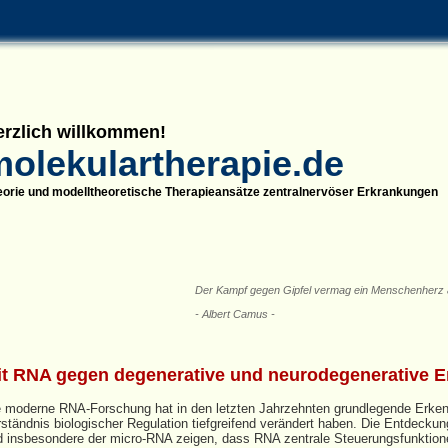
erzlich willkommen!
molekulartherapie.de
eorie und modelltheoretische Therapieansätze zentralnervöser Erkrankungen
Der Kampf gegen Gipfel vermag ein Menschenherz a
- Albert Camus -
it RNA gegen degenerative und neurodegenerative 
e moderne RNA‑Forschung hat in den letzten Jahrzehnten grundlegende Erkenn
ständnis biologischer Regulation tiefgreifend verändert haben. Die Entdecku
d insbesondere der micro‑RNA zeigen, dass RNA zentrale Steuerungsfunktion