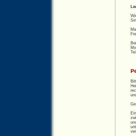
La
Wir
Sin
Ma
Fre
Bei
Mob
Te
Pe
Bit
Hei
rec
un
Ger
Ein
zwi
un
unt
ver