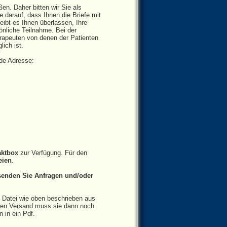
ßen. Daher bitten wir Sie als
e darauf, dass Ihnen die Briefe mit
eibt es Ihnen überlassen, Ihre
nliche Teilnahme. Bei der
erapeuten von denen der Patienten
ich ist.
nde Adresse:
aktbox
zur Verfügung. Für den
eien
.
 senden Sie Anfragen und/oder
e Datei wie oben beschrieben aus
chen Versand muss sie dann noch
 in ein Pdf.