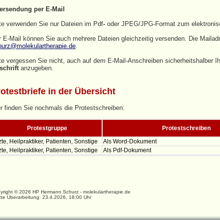
ersendung per E‑Mail
te verwenden Sie nur Dateien im Pdf
-
oder JPEG/JPG-Format zum elektronis
 E‑Mail können Sie auch mehrere Dateien gleichzeitig versenden. Die Mailadr
hurz@molekulartherapie.de
.
te vergessen Sie nicht, auch auf dem E-Mail-Anschreiben sicherheitshalber I
schrift
anzugeben.
otestbriefe in der Übersicht
r finden Sie nochmals die Protestschreiben:
Protestgruppe
Protestschreiben
zte, Heilpraktiker, Patienten, Sonstige
Als Word-Dokument
zte, Heilpraktiker, Patienten, Sonstige
Als Pdf-Dokument
yright © 2026 HP Hermann Schurz - molekulartherapie.de
zte Überarbeitung: 23.4.2026, 18:00 Uhr