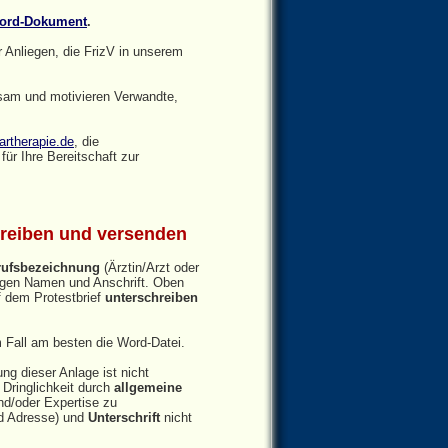
ord-Dokument
.
r Anliegen, die FrizV in unserem
ksam und motivieren Verwandte,
rtherapie.de
, die
ür Ihre Bereitschaft zur
chreiben und versenden
rufsbezeichnung
(Ärztin/Arzt oder
nügen Namen und Anschrift. Oben
f dem Protestbrief
unterschreiben
 Fall am besten die Word-Datei.
ng dieser Anlage ist nicht
 Dringlichkeit durch
allgemeine
nd/oder Expertise zu
 Adresse) und
Unterschrift
nicht