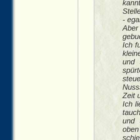
kann
Stell
- ega
Aber
gebu
Ich 
klei
und 
spür
steue
Nuss
Zeit 
Ich l
tauc
und 
oben
schi