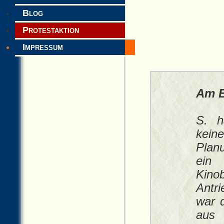
Blog
Protestaktion
Impressum
Am E
S. h
kein
Plan
ein
Kino
Antr
war d
aus