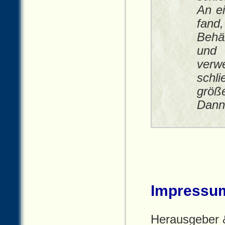
An ei
fand
Behä
und
verw
schl
größe
Dann 
Impressu
Herausgeber 