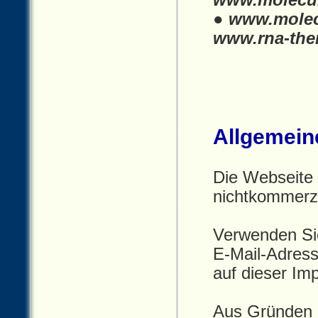
www.molecul
● www.molec
www.rna-the
Allgemein
Die Webseite m
nichtkommerzi
Verwenden Sie
E‑Mail‑Adress
auf dieser Im
Aus Gründen 