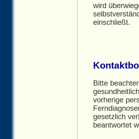
wird überwie
selbstverstän
einschließt.
Kontaktb
Bitte beachte
gesundheitlic
vorherige per
Ferndiagnosen
gesetzlich ve
beantwortet w