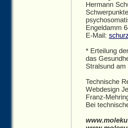
Hermann Schur
Schwerpunkte:
psychosomati
Engeldamm 64
E-Mail:
schur
* Erteilung d
das Gesundhe
Stralsund am
Technische Re
Webdesign Je
Franz-Mehrin
Bei technisc
www.molekul