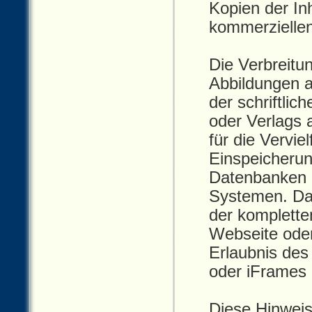
Kopien der Inh
kommerziellen
Die Verbreitu
Abbildungen a
der schriftli
oder Verlags a
für die Vervie
Einspeicherun
Datenbanken 
Systemen. Das
der kompletten
Webseite oder 
Erlaubnis des
oder iFrames 
Diese Hinweise